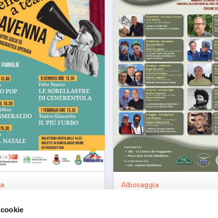
na
Albosaggia
ene a Teatro
Tra carta e sentieri V
Letterario dalle Orobi
12/2026
 cookie
ven, 25/09/2026