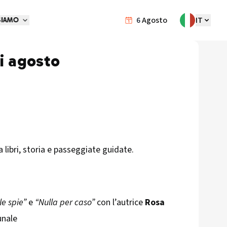
6
Agosto
IT
SIAMO
di agosto
 libri, storia e passeggiate guidate.
le spie”
e
“Nulla per caso”
con l’autrice
Rosa
unale