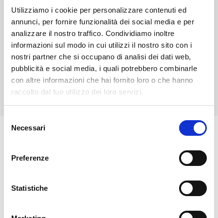
#Jazzcamminante
Utilizziamo i cookie per personalizzare contenuti ed
Passeggiata musicale con il Cristian Mascetta Trio.
annunci, per fornire funzionalità dei social media e per
Prenotazione obbligatoria.
analizzare il nostro traffico. Condividiamo inoltre
informazioni sul modo in cui utilizzi il nostro sito con i
Per il programma completo e aggiornamenti in caso di
nostri partner che si occupano di analisi dei dati web,
maltempo, visita il sito ufficiale:
www.orobieora.it
pubblicità e social media, i quali potrebbero combinarle
con altre informazioni che hai fornito loro o che hanno
raccolto dal tuo utilizzo dei loro servizi.
Selezione
Necessari
del
🏘️ Scopri il comune di
consenso
Spriana
Preferenze
Statistiche