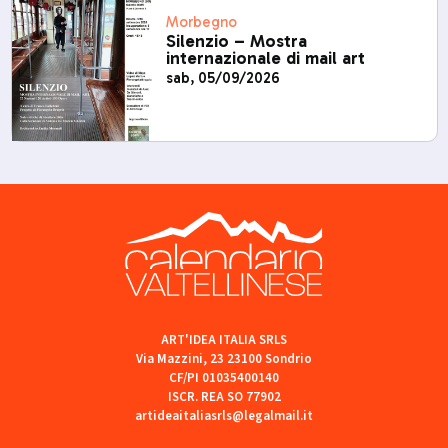
Morbegno
Silenzio – Mostra
internazionale di mail art
sab, 05/09/2026
ART'IDEA ITALIA SRLS
Via Mazzini, 23 23100 Sondrio
CF/PI 01035400140
ISCR. REA SO 77902
artideaitaliasrls@legalmail.it