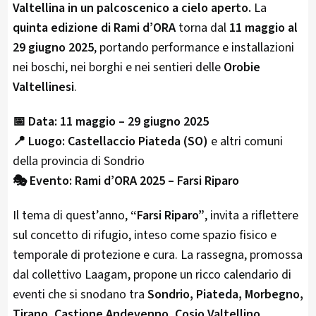
Valtellina in un palcoscenico a cielo aperto.
La
quinta edizione di Rami d’ORA
torna dal
11 maggio al
29 giugno 2025
, portando performance e installazioni
nei boschi, nei borghi e nei sentieri delle
Orobie
Valtellinesi
.
📅 Data:
11 maggio – 29 giugno 2025
📍 Luogo:
Castellaccio Piateda (SO)
e altri comuni
della provincia di Sondrio
🎭 Evento:
Rami d’ORA 2025 – Farsi Riparo
Il tema di quest’anno,
“Farsi Riparo”
, invita a riflettere
sul concetto di rifugio, inteso come spazio fisico e
temporale di protezione e cura. La rassegna, promossa
dal collettivo Laagam, propone un ricco calendario di
eventi che si snodano tra
Sondrio, Piateda, Morbegno,
Tirano, Castione Andevenno, Cosio Valtellino,