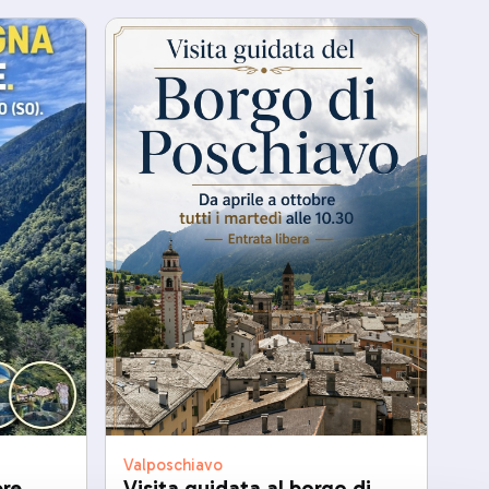
Valposchiavo
ere
Visita guidata al borgo di