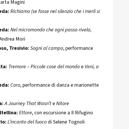
Marta Magini
eda:
Richiamo (se fosse nel silenzio che i merli si
eda:
Nel micromondo che ogni passo rivela,
 Andrea Mori
so, Tresivio:
Sogni al campo
, performance
lta:
Tremore – Piccole cose del mondo
e
Veni, a
eda:
Coro
, performance di danza e marionette
a:
A Journey That Wasn’t
e
Nitore
ltellina:
Ettore
, con escursione a Il Rifugino
io:
L’incanto del fuoco
di Selene Tognoli