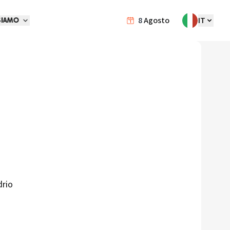
8
Agosto
IT
SIAMO
drio