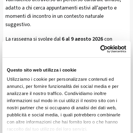
adatto a chi cerca appuntamenti estivi all’aperto e
momenti di incontro in un contesto naturale
suggestivo.
La rassegna si svolge dal
6 al 9 agosto 2026
con
appuntamenti distribuiti in Valmalenco, tra cui tappe a:
Caspoggio
Torre di Santa Maria
Questo sito web utilizza i cookie
Lanzada
Utilizziamo i cookie per personalizzare contenuti ed
Chiesa in Valmalenco
annunci, per fornire funzionalità dei social media e per
analizzare il nostro traffico. Condividiamo inoltre
informazioni sul modo in cui utilizzi il nostro sito con i
Il programma comprende spettacoli e concerti dal
nostri partner che si occupano di analisi dei dati web,
pubblicità e social media, i quali potrebbero combinarle
vivo, con eventi pensati per valorizzare il rapporto tra
con altre informazioni che hai fornito loro o che hanno
arte, paesaggio e comunità.
raccolto dal tuo utilizzo dei loro servizi.