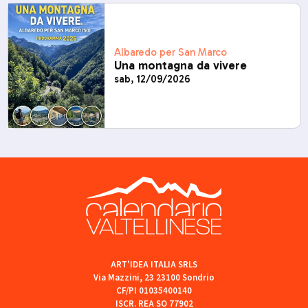
Albaredo per San Marco
Una montagna da vivere
sab, 12/09/2026
ART'IDEA ITALIA SRLS
Via Mazzini, 23 23100 Sondrio
CF/PI 01035400140
ISCR. REA SO 77902