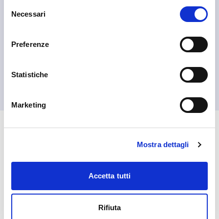
Selezione
Necessari
del
consenso
Preferenze
Ardenno
Statistiche
Pro Loco Ardenno APS
Marketing
🏘️ Scopri il comune di
Mostra dettagli
Ardenno
Accetta tutti
Rifiuta