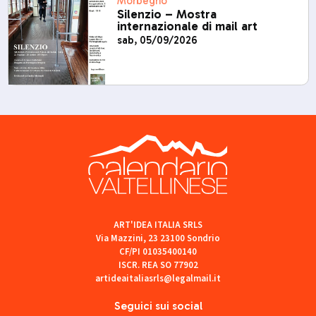
Morbegno
Silenzio – Mostra
internazionale di mail art
sab, 05/09/2026
ART'IDEA ITALIA SRLS
Via Mazzini, 23 23100 Sondrio
CF/PI 01035400140
ISCR. REA SO 77902
artideaitaliasrls@legalmail.it
Seguici sui social