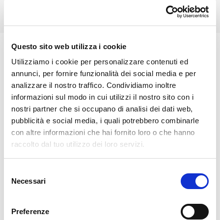
Questo sito web utilizza i cookie
🏘️ Scopri il comune di
Utilizziamo i cookie per personalizzare contenuti ed
Buglio In Monte
annunci, per fornire funzionalità dei social media e per
analizzare il nostro traffico. Condividiamo inoltre
informazioni sul modo in cui utilizzi il nostro sito con i
nostri partner che si occupano di analisi dei dati web,
pubblicità e social media, i quali potrebbero combinarle
con altre informazioni che hai fornito loro o che hanno
raccolto dal tuo utilizzo dei loro servizi.
Selezione
Necessari
del
consenso
Preferenze