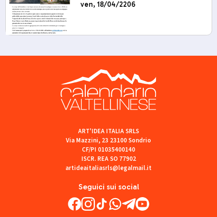
ven, 18/04/2206
ART'IDEA ITALIA SRLS
Via Mazzini, 23 23100 Sondrio
CF/PI 01035400140
ISCR. REA SO 77902
artideaitaliasrls@legalmail.it
Seguici sui social