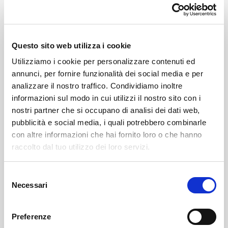
Ore 16.00 – Beata Vergine, Grosotto
Giovedì 13 agosto
Questo sito web utilizza i cookie
Ore 10.30 – San Giorgio, Grosio
Utilizziamo i cookie per personalizzare contenuti ed
Ore 14.00 – Centro storico, Mazzo
annunci, per fornire funzionalità dei social media e per
Ore 16.00 – Sant’Abbondio, Vione di Mazzo
analizzare il nostro traffico. Condividiamo inoltre
informazioni sul modo in cui utilizzi il nostro sito con i
Venerdì 14 agosto
nostri partner che si occupano di analisi dei dati web,
Ore 10.30 – Castello Bellaguarda, Tovo
pubblicità e social media, i quali potrebbero combinarle
Ore 14.00 – Beata Vergine, Grosotto
con altre informazioni che hai fornito loro o che hanno
Ore 16.00 – Sant’Alessandro, Lovero
raccolto dal tuo utilizzo dei loro servizi.
Sabato 15 agosto
Selezione
Necessari
Ore 10.30 – Sant’Abbondio, Vione di Mazzo
del
consenso
Ore 14.00 – San Giorgio, Grosio
Ore 16.00 – Centro storico, Mazzo
Preferenze