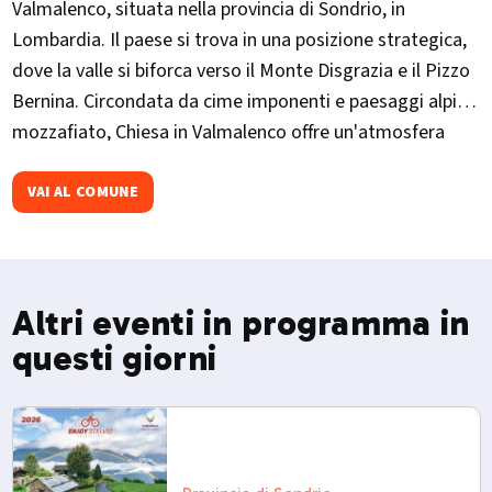
Valmalenco, situata nella provincia di Sondrio, in
Lombardia. Il paese si trova in una posizione strategica,
dove la valle si biforca verso il Monte Disgrazia e il Pizzo
Bernina. Circondata da cime imponenti e paesaggi alpini
mozzafiato, Chiesa in Valmalenco offre un'atmosfera
autentica e tranquilla, ideale per chi cerca una
connessione profonda con la natura e le tradizioni locali.
VAI AL COMUNE
Altri eventi in programma in
questi giorni