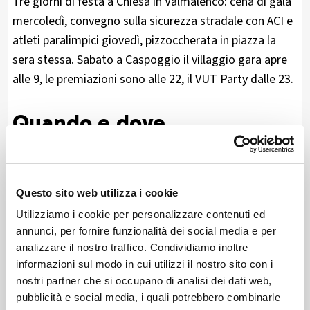
Tre giorni di festa a Chiesa in Valmalenco: cena di gala
mercoledì, convegno sulla sicurezza stradale con ACI e
atleti paralimpici giovedì, pizzoccherata in piazza la
sera stessa. Sabato a Caspoggio il villaggio gara apre
alle 9, le premiazioni sono alle 22, il VUT Party dalle 23.
Quando e dove
24-25 luglio 2026, tra Chiesa in Valmalenco, Lanzada,
Torre di Santa Maria e Caspoggio. Le iscrizioni sono
Questo sito web utilizza i cookie
chiuse per tutte le distanze, ma gli eventi collaterali e
Utilizziamo i cookie per personalizzare contenuti ed
gli arrivi sono aperti a chiunque voglia esserci da
annunci, per fornire funzionalità dei social media e per
spettatore. Per chi vuole sentirsi parte della festa
analizzare il nostro traffico. Condividiamo inoltre
senza dislivello, la Mini VUT di sabato alle 11 da
informazioni sul modo in cui utilizzi il nostro sito con i
Lanzada è pensata anche per le famiglie.
nostri partner che si occupano di analisi dei dati web,
pubblicità e social media, i quali potrebbero combinarle