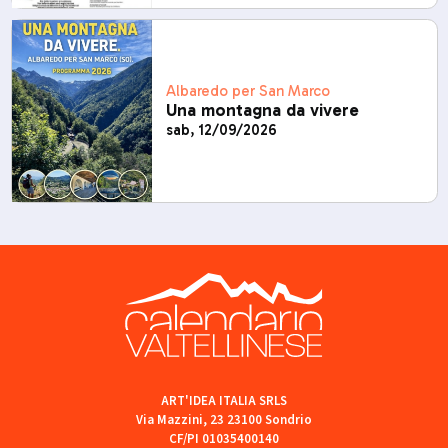
Albaredo per San Marco
Una montagna da vivere
sab, 12/09/2026
ART'IDEA ITALIA SRLS
Via Mazzini, 23 23100 Sondrio
CF/PI 01035400140