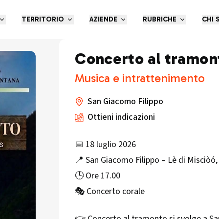
TERRITORIO
AZIENDE
RUBRICHE
CHI 
Concerto al tramon
Musica e intrattenimento
San Giacomo Filippo
Ottieni indicazioni
📅 18 luglio 2026
📍 San Giacomo Filippo – Lè di Misciò
🕒 Ore 17.00
🎭 Concerto corale
👉 Concerto al tramonto si svolge a San