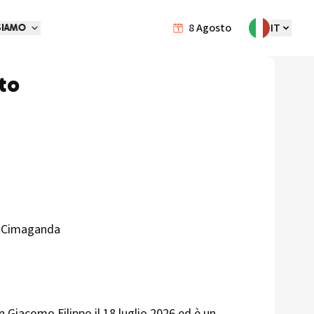
8
Agosto
IT
SIAMO
to
ó, Cimaganda
 Giacomo Filippo il 18 luglio 2026 ed è un