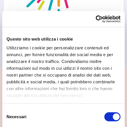
Questo sito web utilizza i cookie
Aprica
Aprica on line
Utilizziamo i cookie per personalizzare contenuti ed
annunci, per fornire funzionalità dei social media e per
analizzare il nostro traffico. Condividiamo inoltre
informazioni sul modo in cui utilizzi il nostro sito con i
nostri partner che si occupano di analisi dei dati web,
📍 Cosa vedere nei dintorni
pubblicità e social media, i quali potrebbero combinarle
con altre informazioni che hai fornito loro o che hanno
Se vuoi scoprire di più su questa zona, qui trovi altri
raccolto dal tuo utilizzo dei loro servizi.
spunti utili.
Selezione
Necessari
del
consenso