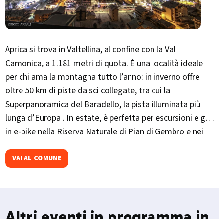
Aprica si trova in Valtellina, al confine con la Val
Camonica, a 1.181 metri di quota. È una località ideale
per chi ama la montagna tutto l’anno: in inverno offre
oltre 50 km di piste da sci collegate, tra cui la
Superpanoramica del Baradello, la pista illuminata più
lunga d’Europa . In estate, è perfetta per escursioni e giri
in e-bike nella Riserva Naturale di Pian di Gembro e nei
boschi di Trivigno . Una meta accessibile e completa, tra
sport, natura e relax.​
VAI AL COMUNE
Altri eventi in programma in