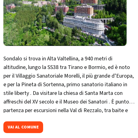
Sondalo si trova in Alta Valtellina, a 940 metri di
altitudine, lungo la SS38 tra Tirano e Bormio, ed è noto
per il Villaggio Sanatoriale Morelli, il più grande d’Europa,
e per la Pineta di Sortenna, primo sanatorio italiano in
stile liberty . Da visitare la chiesa di Santa Marta con
affreschi del XV secolo e il Museo dei Sanatori . È punto di
partenza per escursioni nella Val di Rezzalo, tra baite e
pascoli alpini. Evento importante in ottobre la
Migiondara
VAI AL COMUNE