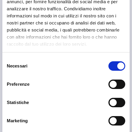
annunci, per fornire funzionalità dei social media e per
analizzare il nostro traffico. Condividiamo inoltre
informazioni sul modo in cui utilizzi il nostro sito con i
nostri partner che si occupano di analisi dei dati web,
pubblicità e social media, i quali potrebbero combinarle
con altre informazioni che hai fornito loro o che hanno
raccolto dal tuo utilizzo dei loro servizi.
Selezione
Necessari
del
consenso
Preferenze
Statistiche
Sondalo
Marketing
APT Sondalo