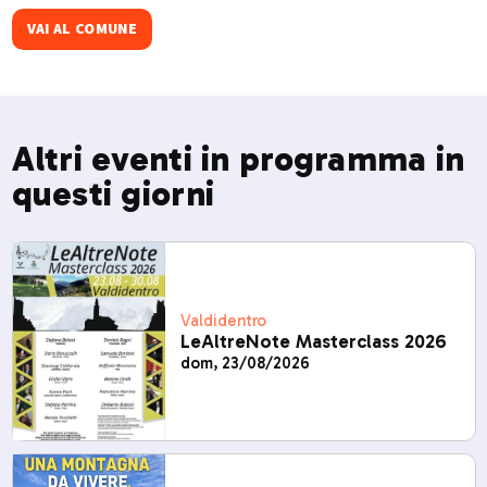
escursioni verso la Val Federia e il Crap de la Parè. Ogni
dicembre ospita La Sgambeda, gara internazionale di sci
VAI AL COMUNE
di fondo.​
Altri eventi in programma in
questi giorni
Valdidentro
LeAltreNote Masterclass 2026
dom, 23/08/2026