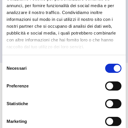
annunci, per fornire funzionalità dei social media e per
analizzare il nostro traffico. Condividiamo inoltre
informazioni sul modo in cui utilizzi il nostro sito con i
nostri partner che si occupano di analisi dei dati web,
pubblicità e social media, i quali potrebbero combinarle
Livigno
con altre informazioni che hai fornito loro o che hanno
Aquagranda Livigno
raccolto dal tuo utilizzo dei loro servizi.
Selezione
Necessari
del
consenso
🏘️ Scopri il comune di
Livigno
Preferenze
Statistiche
Marketing