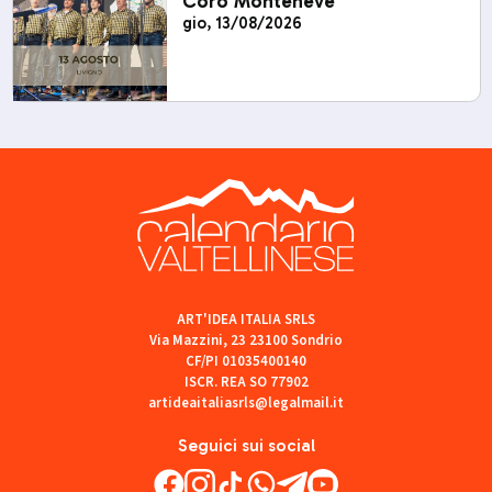
Coro Monteneve
gio, 13/08/2026
ART'IDEA ITALIA SRLS
Via Mazzini, 23 23100 Sondrio
CF/PI 01035400140
ISCR. REA SO 77902
artideaitaliasrls@legalmail.it
Seguici sui social