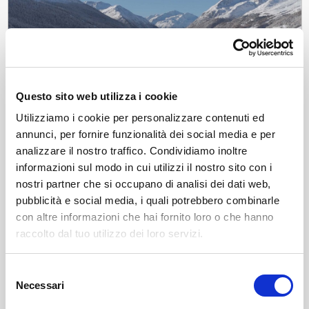
Questo sito web utilizza i cookie
Utilizziamo i cookie per personalizzare contenuti ed
annunci, per fornire funzionalità dei social media e per
analizzare il nostro traffico. Condividiamo inoltre
informazioni sul modo in cui utilizzi il nostro sito con i
nostri partner che si occupano di analisi dei dati web,
News
pubblicità e social media, i quali potrebbero combinarle
Livigno: dove l'inverno si fa leggenda
Il 29 novembre apre la Skiarea di Livigno e inizia una stagione
con altre informazioni che hai fornito loro o che hanno
invernale speciale, con eventi internazionali e l'attesa per Milano
raccolto dal tuo utilizzo dei loro servizi.
Cortina 2026. Scopri cosa ti aspetta.
mar, 04/11/2025
Selezione
Necessari
del
consenso