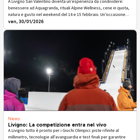
A Livigno San Valentino diventa un’esperienza da condividere:
benessere ad Aquagranda, rituali Alpine Wellness, cene in quota,
natura e gusto nel weekend del 14 e 15 febbraio. Un’occasione
speciale per vivere l’anima alpina della località nel cammino verso
ven, 30/01/2026
i Giochi Olimpici
News
Livigno: La competizione entra nel vivo
A Livigno tutto è pronto per i Giochi Olimpici: piste rifinite al
millimetro, tecnologie all'avanguardia e test finali per garantire