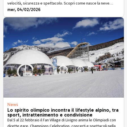
velocità, sicurezza e spettacolo. Scopri come nasce la neve
olimpica perfetta.
mer, 04/02/2026
News
Lo spirito olimpico incontra il lifestyle alpino, tra
sport, intrattenimento e condivisione
Dal 5 al 22 febbraio il Fan Village di Livigno anima le Olimpiadi con
dirette gare, Champions Celebration, concerti e spettacoli nella