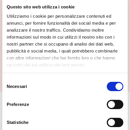
Questo sito web utilizza i cookie
Utilizziamo i cookie per personalizzare contenuti ed
annunci, per fornire funzionalità dei social media e per
analizzare il nostro traffico. Condividiamo inoltre
informazioni sul modo in cui utilizzi il nostro sito con i
nostri partner che si occupano di analisi dei dati web,
Museo della Bagnada
pubblicità e social media, i quali potrebbero combinarle
Lanzada
con altre informazioni che hai fornito loro o che hanno
raccolto dal tuo utilizzo dei loro servizi.
Selezione
Necessari
del
consenso
Preferenze
🏘️ Scopri il comune di
Lanzada
Statistiche