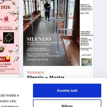
Morbegno
Silenzio – Mostra
internazionale di mail art
sab, 05/09/2026
Accetta tutti
cial media e
nostro sito
Rifiuta
i potrebbero