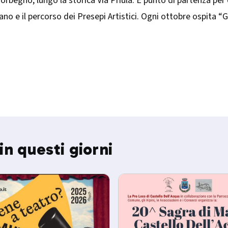
orbegno, lungo la storica Via Priula. È punto di partenza per 
iano e il percorso dei Presepi Artistici. Ogni ottobre ospit
in questi giorni