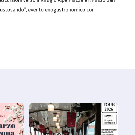
escursioni verso il Rifugio Alpe Piazza e il Passo San
a “Gustosando”, evento enogastronomico con