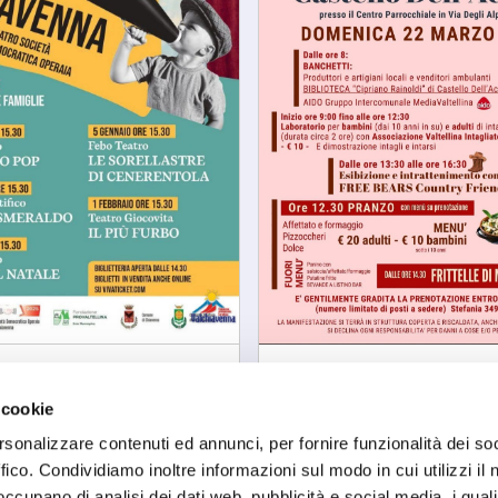
Castello Dell'acqua
na
Sagra di marzo
ene a Teatro
 cookie
sab, 22/03/2206
12/2026
rsonalizzare contenuti ed annunci, per fornire funzionalità dei so
ffico. Condividiamo inoltre informazioni sul modo in cui utilizzi il 
 occupano di analisi dei dati web, pubblicità e social media, i qual