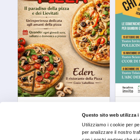
Cosio Valtellino
Chiaven
A passi di Pizza
Chi vi
Questo sito web utilizza i
gio, 13/08/2026
mar, 08/
Utilizziamo i cookie per pe
per analizzare il nostro tra
con i nostri partner che si