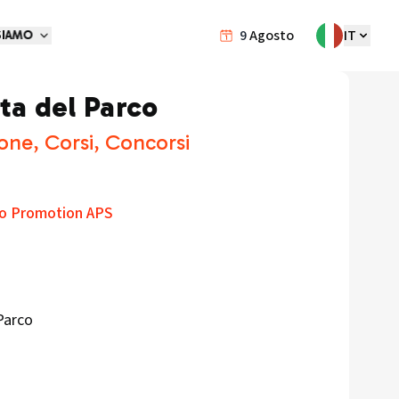
9
Agosto
IT
SIAMO
rta del Parco
one, Corsi, Concorsi
edo Promotion APS
Parco