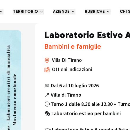
TERRITORIO
AZIENDE
RUBRICHE
CHI 
Laboratorio Estivo 
Bambini e famiglie
Villa Di Tirano
Ottieni indicazioni
📅
Dal 6 al 10 luglio 2026
📍
Villa di Tirano
🕒
Turno 1 dalle 8.30 alle 12.30 – Turno
🎭
Laboratorio estivo per bambini
👉
Laboratorio Estivo A regola d’Arte s