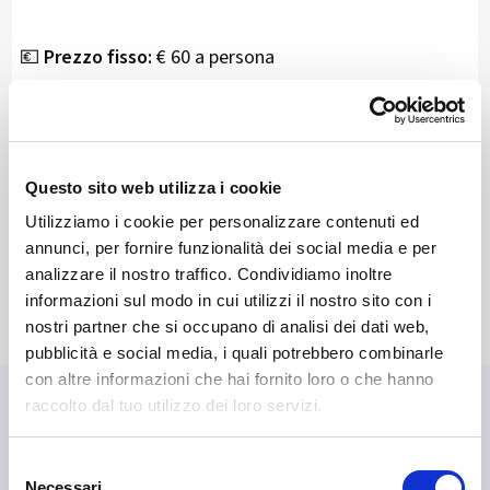
💶
Prezzo fisso:
€ 60 a persona
📍
Dove:
La Torre Lounge Bar & Restaurant
Via Guicciardi 6, Piateda (SO)
Questo sito web utilizza i cookie
📞
Prenotazioni:
Utilizziamo i cookie per personalizzare contenuti ed
annunci, per fornire funzionalità dei social media e per
Telefono
0342 370230
analizzare il nostro traffico. Condividiamo inoltre
informazioni sul modo in cui utilizzi il nostro sito con i
nostri partner che si occupano di analisi dei dati web,
pubblicità e social media, i quali potrebbero combinarle
con altre informazioni che hai fornito loro o che hanno
raccolto dal tuo utilizzo dei loro servizi.
🤝 Attività che abbiamo
scelto
Selezione
Necessari