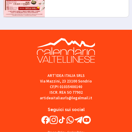
ART'IDEA ITALIA SRLS
Via Mazzini, 23 23100 Sondrio
CF/PI 01035400140
ISCR. REA SO 77902
artideaitaliasrls@legalmail.it
Seguici sui social