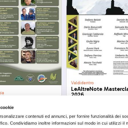
Valdidentro
LeAltreNote Mastercl
ia
2026
ta e sentieri Viaggio
dom, 23/08/2026
rio dalle Orobie
 cookie
09/2026
rsonalizzare contenuti ed annunci, per fornire funzionalità dei so
ffico. Condividiamo inoltre informazioni sul modo in cui utilizzi il 