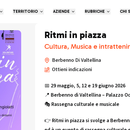
TERRITORIO
AZIENDE
RUBRICHE
CHI 
Ritmi in piazza
Cultura, Musica e intratten
Berbenno Di Valtellina
Ottieni indicazioni
📅
29 maggio, 5, 12 e 19 giugno 2026
📍
Berbenno di Valtellina – Palazzo O
🎭
Rassegna culturale e musicale
👉
Ritmi in piazza si svolge a Berbenn
ed è un evento di rassegna culturale 