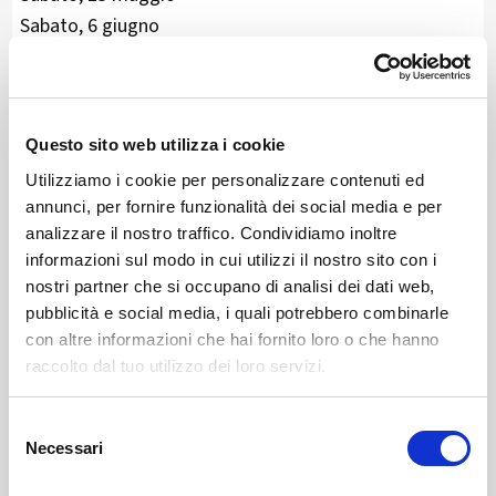
Sabato, 6 giugno
Sabato, 18 luglio
Sabato, 1° agosto, ore 10.00
Sabato, 26 settembre
Questo sito web utilizza i cookie
Sabato, 24 ottobre
Utilizziamo i cookie per personalizzare contenuti ed
annunci, per fornire funzionalità dei social media e per
Punto d'incontro: stazione, nell’atrio
analizzare il nostro traffico. Condividiamo inoltre
Durata: circa 1,5 ore
informazioni sul modo in cui utilizzi il nostro sito con i
Iscrizione: obbligatoria, il numero dei posti è limitato
nostri partner che si occupano di analisi dei dati web,
Prezzo: CHF 15 a persona
pubblicità e social media, i quali potrebbero combinarle
con altre informazioni che hai fornito loro o che hanno
ISCRIZIONE
raccolto dal tuo utilizzo dei loro servizi.
Selezione
Necessari
Contatto
del
consenso
Valposchiavo Turismo