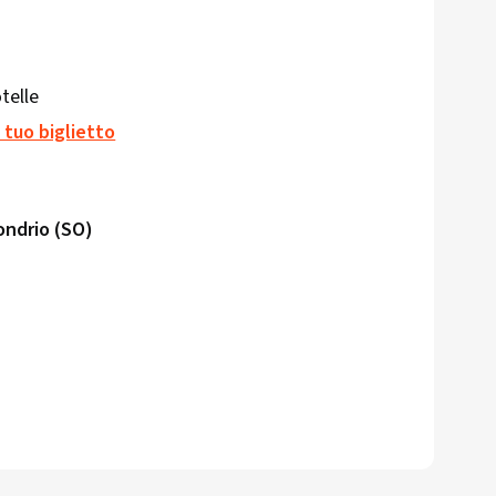
otelle
 tuo biglietto
ondrio (SO)