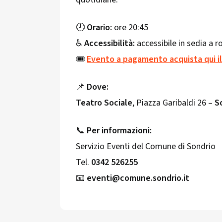
🕗
Orario:
ore 20:45
♿
Accessibilità:
accessibile in sedia a r
🎟️
Evento a pagamento acquista qui il
📌
Dove:
Teatro Sociale
, Piazza Garibaldi 26 –
S
📞
Per informazioni:
Servizio Eventi del Comune di Sondrio
Tel.
0342 526255
📧
eventi@comune.sondrio.it