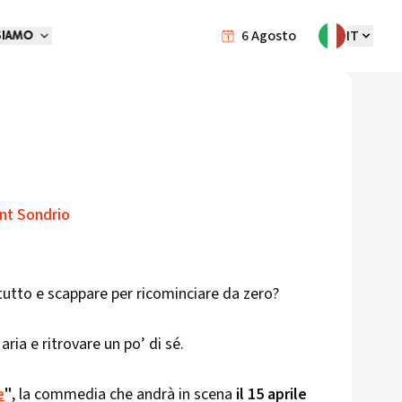
6
Agosto
IT
SIAMO
int Sondrio
 tutto e scappare per ricominciare da zero?
ria e ritrovare un po’ di sé.
e
"
, la commedia che andrà in scena
il 15 aprile