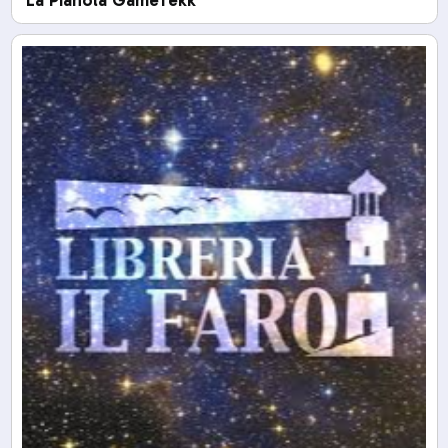
La Pianola GameTekk