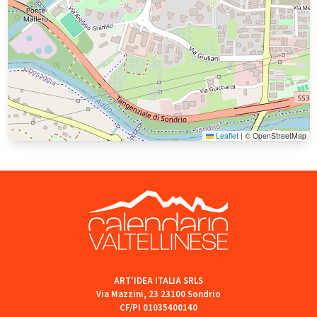
Leaflet
|
© OpenStreetMap
ART'IDEA ITALIA SRLS
Via Mazzini, 23 23100 Sondrio
CF/PI 01035400140