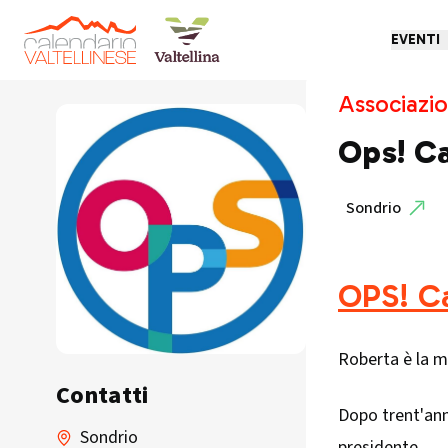
EVENTI
Associazio
Ops! Ca
Sondrio
OPS! Ca
Roberta è la m
Contatti
Dopo trent'ann
Sondrio
presidente.