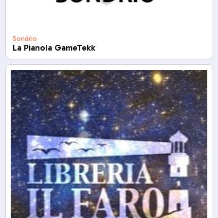
Sondrio
La Pianola GameTekk