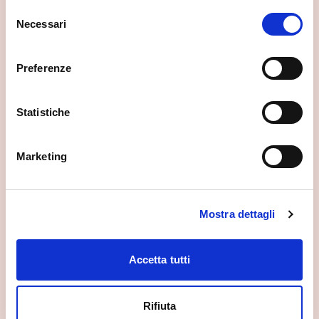
Selezione
Necessari
del
consenso
Preferenze
Sondrio
64° Palio delle Contrade di
Sondrio
Statistiche
ven, 28/08/2026
Marketing
Sondrio
Mostra dettagli
Sondrio estate - Serate
Musicali
sab, 29/08/2026
Accetta tutti
Rifiuta