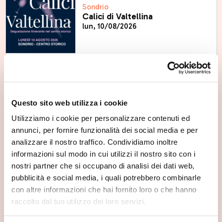
Sondrio
Calici di Valtellina
lun, 10/08/2026
Sondrio
Sondrio estate - 13,20,27
Questo sito web utilizza i cookie
agosto
Utilizziamo i cookie per personalizzare contenuti ed
gio, 13/08/2026
annunci, per fornire funzionalità dei social media e per
analizzare il nostro traffico. Condividiamo inoltre
informazioni sul modo in cui utilizzi il nostro sito con i
nostri partner che si occupano di analisi dei dati web,
pubblicità e social media, i quali potrebbero combinarle
Sondrio
con altre informazioni che hai fornito loro o che hanno
Sondrio Estate
raccolto dal tuo utilizzo dei loro servizi.
gio, 13/08/2026