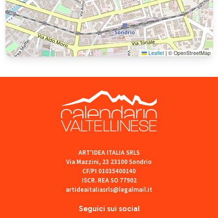
Leaflet
|
© OpenStreetMap
ART'IDEA ITALIA SRLS
Via Mazzini, 23 23100 Sondrio
CF/PI 01035400140
ISCR. REA SO 77902
artideaitaliasrls@legalmail.it
Seguici sui social