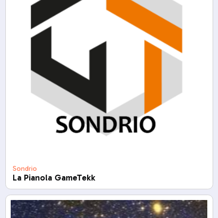
Sondrio
La Pianola GameTekk