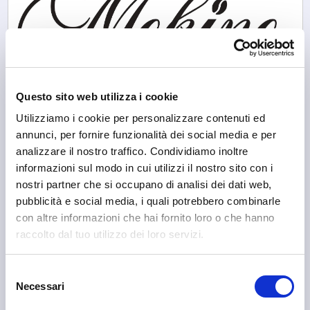
Questo sito web utilizza i cookie
Sondrio
Caffè Mokino Sondrio
Utilizziamo i cookie per personalizzare contenuti ed
annunci, per fornire funzionalità dei social media e per
analizzare il nostro traffico. Condividiamo inoltre
informazioni sul modo in cui utilizzi il nostro sito con i
nostri partner che si occupano di analisi dei dati web,
pubblicità e social media, i quali potrebbero combinarle
con altre informazioni che hai fornito loro o che hanno
raccolto dal tuo utilizzo dei loro servizi.
Sondrio
Consorzio Turistico Sondrio e Valmalenco
Selezione
Necessari
del
consenso