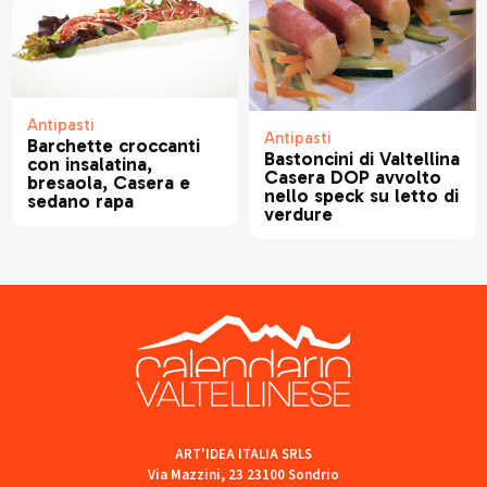
Antipasti
Antipasti
Barchette croccanti
Bastoncini di Valtellina
con insalatina,
Casera DOP avvolto
bresaola, Casera e
nello speck su letto di
sedano rapa
verdure
ART'IDEA ITALIA SRLS
Via Mazzini, 23 23100 Sondrio