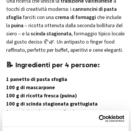
Una ricetta che unisce la
tradizione valtellinese
a
tocchi di creatività moderna: i
cannoncini di pasta
sfoglia
farciti con una
crema di formaggi
che include
la
puina
– ricotta ottenuta dalla seconda bollitura del
siero – e la
scinda stagionata
, formaggio tipico locale
dal gusto deciso 🥐🌿. Un antipasto o finger food
raffinato, perfetto per buffet, aperitivi e cene eleganti.
📝 Ingredienti per 4 persone:
1 panetto di pasta sfoglia
100 g di mascarpone
100 g di ricotta fresca (puina)
100 g di scinda stagionata grattugiata
1 uovo intero
(per spennellare)
Un goccio di panna
(facoltativa, per ammorbidire la
crema)