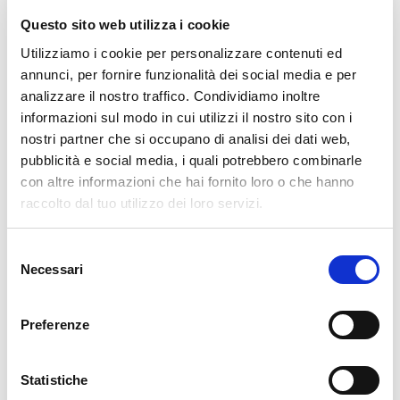
Prezzemolo fresco tritato
Questo sito web utilizza i cookie
Granella di pistacchi
(per decorare)
Utilizziamo i cookie per personalizzare contenuti ed
annunci, per fornire funzionalità dei social media e per
👩‍🍳 Preparazione:
analizzare il nostro traffico. Condividiamo inoltre
informazioni sul modo in cui utilizzi il nostro sito con i
👉 1. Preparazione dei cannoncini:
nostri partner che si occupano di analisi dei dati web,
Stendi la pasta sfoglia e
tagliala a strisce
,
pubblicità e social media, i quali potrebbero combinarle
con altre informazioni che hai fornito loro o che hanno
modellandole intorno a
stampini per cannoncini
.
raccolto dal tuo utilizzo dei loro servizi.
Spennella con l’uovo intero sbattuto
.
Cuoci in forno
preriscaldato a 180°C fino a
Selezione
doratura
.
Necessari
del
Una volta pronti,
lascia raffreddare
e rimuovi
consenso
delicatamente dagli stampi.
Preferenze
👉 2. Preparazione della crema ai
formaggi:
Statistiche
In una ciotola,
mescola il mascarpone
, la
puina