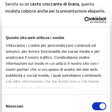
Servita su un
cesto croccante di Grana
, questa
insalata colpisce anche per la presentazione elegante.
Perfetta per una cena leggera ma con stile! 🌿
📝 Ingredienti (per 4 persone)
Questo sito web utilizza i cookie
120 g di
Valtellina Casera DOP
(media stagionatura)
Utilizziamo i cookie per personalizzare contenuti ed
120 g di
Bresaola della Valtellina IGP
annunci, per fornire funzionalità dei social media e per
80 g di
sedano rapa
analizzare il nostro traffico. Condividiamo inoltre
Olio extravergine d’oliva
q.b.
informazioni sul modo in cui utilizzi il nostro sito con i
nostri partner che si occupano di analisi dei dati web,
Sale e pepe
q.b.
pubblicità e social media, i quali potrebbero combinarle
Succo di limone
(facoltativo)
con altre informazioni che hai fornito loro o che hanno
Cesto di Grana Padano
per servire (opzionale ma
raccolto dal tuo utilizzo dei loro servizi.
consigliato)
Selezione
👩‍🍳 Preparazione
Necessari
del