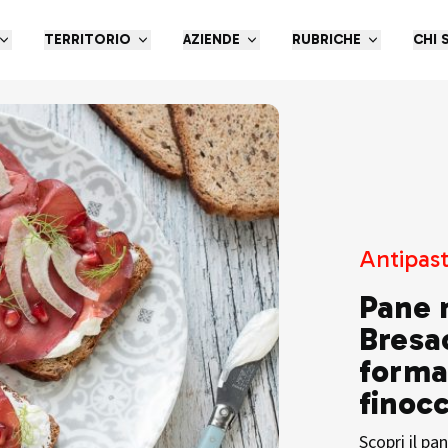
TERRITORIO
AZIENDE
RUBRICHE
CHI 
Antipast
Pane 
Bresao
forma
finoc
Scopri il pa