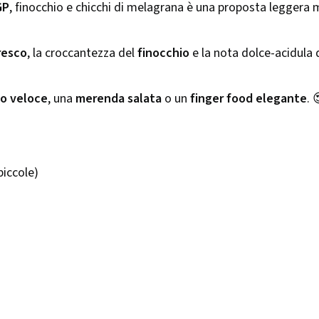
GP
, finocchio e chicchi di melagrana è una proposta leggera m
resco
, la croccantezza del
finocchio
e la nota dolce-acidula 
o veloce
, una
merenda salata
o un
finger food elegante
. 
piccole)