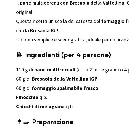
Il
pane multicereali con Bresaola della Valtellina I
originali.
Questa ricetta unisce la delicatezza del
formaggio f
con la
Bresaola IGP
.
Un’idea semplice e scenografica, ideale per un
pranz
📝 Ingredienti (per 4 persone)
110 g di
pane multicereali
(circa 2 fette grandi o 4 
60 g di
Bresaola della Valtellina IGP
60 g di
formaggio spalmabile fresco
Finocchio
q.b.
Chicchi di melagrana
q.b.
👩‍🍳 Preparazione