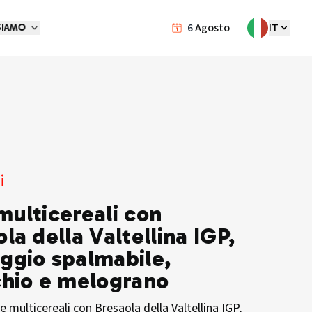
6
Agosto
IT
SIAMO
i
multicereali con
la della Valtellina IGP,
ggio spalmabile,
chio e melograno
ne multicereali con Bresaola della Valtellina IGP,