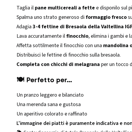
Taglia il
pane multicereali a fette
e disponilo sul p
Spalma uno strato generoso di
formaggio fresco
su
Adagia
3-4 fettine di Bresaola della Valtellina IG
Lava accuratamente il
finocchio
, elimina i gambi e l
Affetta sottilmente il finocchio con una
mandolina o
Distribuisci le fettine di finocchio sulla bresaola.
Completa con chicchi di melagrana
per un tocco d
🍽️ Perfetto per…
Un pranzo leggero e bilanciato
Una merenda sana e gustosa
Un aperitivo colorato e raffinato
L'immagine dei piatti è puramente indicativa e no