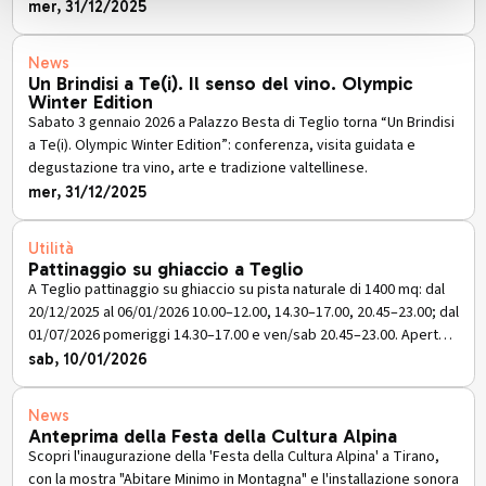
mer, 31/12/2025
News
Un Brindisi a Te(i). Il senso del vino. Olympic
Winter Edition
Sabato 3 gennaio 2026 a Palazzo Besta di Teglio torna “Un Brindisi
a Te(i). Olympic Winter Edition”: conferenza, visita guidata e
degustazione tra vino, arte e tradizione valtellinese.
mer, 31/12/2025
Utilità
Pattinaggio su ghiaccio a Teglio
A Teglio pattinaggio su ghiaccio su pista naturale di 1400 mq: dal
20/12/2025 al 06/01/2026 10.00–12.00, 14.30–17.00, 20.45–23.00; dal
01/07/2026 pomeriggi 14.30–17.00 e ven/sab 20.45–23.00. Apertura
su richiesta: 345 3423865, 328 7314434
sab, 10/01/2026
News
Anteprima della Festa della Cultura Alpina
Scopri l'inaugurazione della 'Festa della Cultura Alpina' a Tirano,
con la mostra "Abitare Minimo in Montagna" e l'installazione sonora