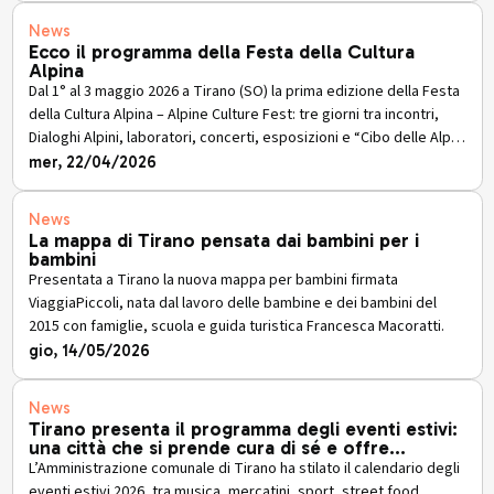
News
Ecco il programma della Festa della Cultura
Alpina
Dal 1° al 3 maggio 2026 a Tirano (SO) la prima edizione della Festa
della Cultura Alpina – Alpine Culture Fest: tre giorni tra incontri,
Dialoghi Alpini, laboratori, concerti, esposizioni e “Cibo delle Alpi”
tra Piazza Marinoni e l’area ex Chiesa di S. Giacomo.
mer, 22/04/2026
News
La mappa di Tirano pensata dai bambini per i
bambini
Presentata a Tirano la nuova mappa per bambini firmata
ViaggiaPiccoli, nata dal lavoro delle bambine e dei bambini del
2015 con famiglie, scuola e guida turistica Francesca Macoratti.
gio, 14/05/2026
News
Tirano presenta il programma degli eventi estivi:
una città che si prende cura di sé e offre
emozioni a residenti e turisti.
L’Amministrazione comunale di Tirano ha stilato il calendario degli
eventi estivi 2026, tra musica, mercatini, sport, street food,