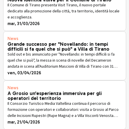
Il Comune di Tirano presenta Visit Tirano, il nuovo portale
dedicato alla promozione della città, tra territorio, identità locale
e accoglienza.
mar, 31/03/2026
News
Grande successo per "Novellando: in tempi
difficili si fa quel che si può" a Villa di Tirano
Sold out e bis annunciato per "Novellando: in tempi difficili si fa
quel che si può", la messa in scena di novelle del Decameron
andata in scena all'Auditorium Mascioni di Villa di Tirano con 31
attori dilettanti protagonisti di un laboratorio teatrale di sei mesi.
ven, 03/04/2026
News
A Grosio un'esperienza immersiva per gli
operatori del territorio
Il Consorzio Turistico Media Valtellina continua il percorso di
formazione con operatori e collaboratori: visita a Grosio al Parco
delle Incisioni Rupestri (Rupe Magna) e a Villa Visconti Venosta.
Prossimo appuntamento: conferenza 24 aprile con Gianpaolo
mar, 21/04/2026
Angelini.