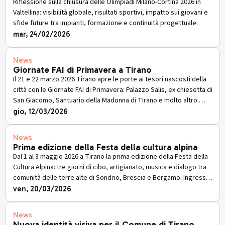
Riflessione sulla chiusura delle Olimpiadi Milano-Cortina 2026 in
Valtellina: visibilità globale, risultati sportivi, impatto sui giovani e
sfide future tra impianti, formazione e continuità progettuale.
mar, 24/02/2026
News
Giornate FAI di Primavera a Tirano
Il 21 e 22 marzo 2026 Tirano apre le porte ai tesori nascosti della
città con le Giornate FAI di Primavera: Palazzo Salis, ex chiesetta di
San Giacomo, Santuario della Madonna di Tirano e molto altro.
Ingresso con contributo libero da 3 euro.
gio, 12/03/2026
News
Prima edizione della Festa della cultura alpina
Dal 1 al 3 maggio 2026 a Tirano la prima edizione della Festa della
Cultura Alpina: tre giorni di cibo, artigianato, musica e dialogo tra
comunità delle terre alte di Sondrio, Brescia e Bergamo. Ingresso
aperto al pubblico.
ven, 20/03/2026
News
Nuova identità visiva per il Comune di Tirano