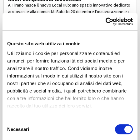
A Tirano nasce il nuovo Local Hub: uno spazio innovativo dedicato
ai giovani e alla comunità. Sabato 20 dicembre l’inaugurazione e i
festeggiamenti per i 50 anni della Biblioteca Arcari.
mar, 16/12/2025
News
Questo sito web utilizza i cookie
La Festa della Cultura Alpina
Dal 1° al 3 maggio 2026 Tirano ospita la prima Festa della Cultura
Utilizziamo i cookie per personalizzare contenuti ed
Alpina: musica, artigianato, riti e comunità delle terre alte nel
annunci, per fornire funzionalità dei social media e per
programma delle Olimpiadi della Cultura.
analizzare il nostro traffico. Condividiamo inoltre
gio, 18/12/2025
informazioni sul modo in cui utilizzi il nostro sito con i
nostri partner che si occupano di analisi dei dati web,
News
pubblicità e social media, i quali potrebbero combinarle
VETTE. Storie di sport e montagne | Save the
con altre informazioni che hai fornito loro o che hanno
date 23 e 27 gennaio
raccolto dal tuo utilizzo dei loro servizi.
Dal 28 gennaio al 30 agosto 2026 a Palazzo Besta di Teglio la
mostra “VETTE. Storie di sport e montagne”, tra Olimpiadi,
paesaggio alpino, identità culturale e sport invernali, nel
Selezione
programma dell’Olimpiade Culturale Milano Cortina 2026.
lun, 22/12/2025
Necessari
del
consenso