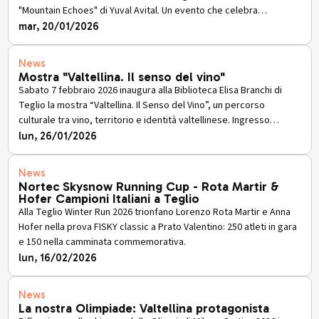
"Mountain Echoes" di Yuval Avital. Un evento che celebra
l'architettura contemporanea e i paesaggi sonori della Valtellina.
mar, 20/01/2026
Ingresso gratuito dal 23 gennaio al 23 febbraio 2026.
News
Mostra "Valtellina. Il senso del vino"
Sabato 7 febbraio 2026 inaugura alla Biblioteca Elisa Branchi di
Teglio la mostra “Valtellina. Il Senso del Vino”, un percorso
culturale tra vino, territorio e identità valtellinese. Ingresso
gratuito con degustazione.
lun, 26/01/2026
News
Nortec Skysnow Running Cup - Rota Martir &
Hofer Campioni Italiani a Teglio
Alla Teglio Winter Run 2026 trionfano Lorenzo Rota Martir e Anna
Hofer nella prova FISKY classic a Prato Valentino: 250 atleti in gara
e 150 nella camminata commemorativa.
lun, 16/02/2026
News
La nostra Olimpiade: Valtellina protagonista