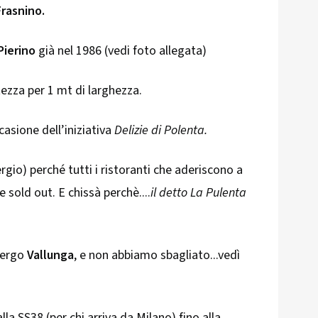
Frasnino.
Pierino
già nel 1986 (vedi foto allegata)
tezza per 1 mt di larghezza.
asione dell’iniziativa
Delizie di Polenta.
io) perché tutti i ristoranti che aderiscono a
sold out. E chissà perchè....
il detto La Pulenta
lbergo
Vallunga
, e non abbiamo sbagliato...vedì
a SS38 (per chi arriva da Milano) fino alla