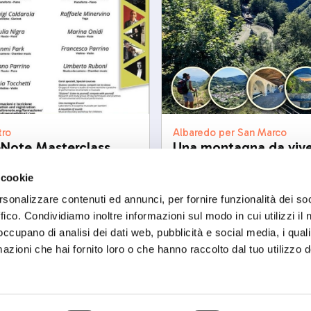
Albaredo per San Marco
tro
Una montagna da viv
eNote Masterclass
sab, 12/09/2026
/08/2026
 cookie
rsonalizzare contenuti ed annunci, per fornire funzionalità dei so
ffico. Condividiamo inoltre informazioni sul modo in cui utilizzi il 
 occupano di analisi dei dati web, pubblicità e social media, i qual
azioni che hai fornito loro o che hanno raccolto dal tuo utilizzo d
ART'IDEA ITALIA SRLS
social
Via Mazzini, 23 23100 Son
CF/PI 01035400140
ISCR. REA SO 77902