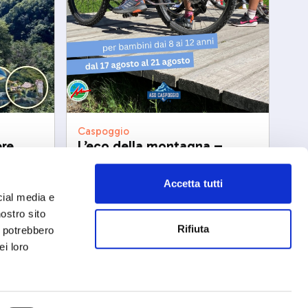
Caspoggio
ere
L’eco della montagna –
Adventure Camp 2026
lun, 17/08/2026
Accetta tutti
cial media e
nostro sito
Rifiuta
i potrebbero
ei loro
drio
Privacy Policy
-
Cookie Policy
Copyright 2025 © Calendario Valtellinese
Made by Dijiti