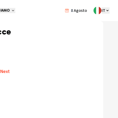
8
Agosto
IT
SIAMO
cce
 Next