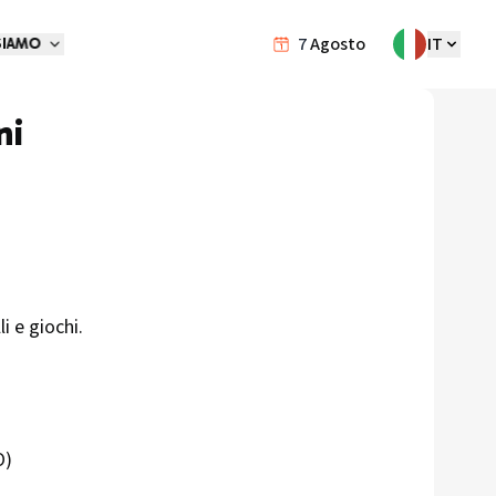
7
Agosto
IT
SIAMO
ni
lli e giochi.
O)