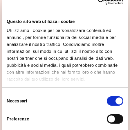
📍 Cosa vedere nei dintorni
Se vuoi scoprire di più su questa zona, qui trovi altri
Questo sito web utilizza i cookie
spunti utili.
Utilizziamo i cookie per personalizzare contenuti ed
annunci, per fornire funzionalità dei social media e per
analizzare il nostro traffico. Condividiamo inoltre
informazioni sul modo in cui utilizzi il nostro sito con i
nostri partner che si occupano di analisi dei dati web,
pubblicità e social media, i quali potrebbero combinarle
con altre informazioni che hai fornito loro o che hanno
raccolto dal tuo utilizzo dei loro servizi.
Selezione
Necessari
del
consenso
Preferenze