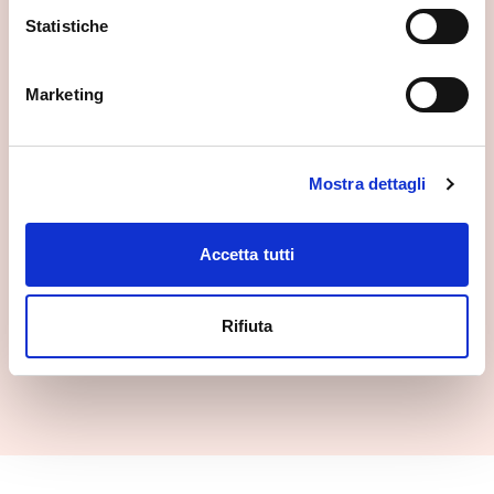
Statistiche
Palazzo Besta
Marketing
Teglio
Mostra dettagli
Accetta tutti
Rifiuta