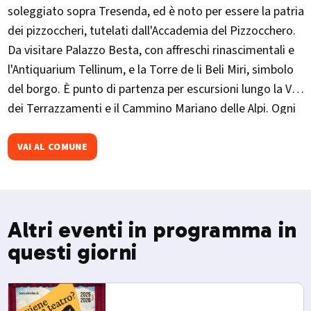
soleggiato sopra Tresenda, ed è noto per essere la patria
dei pizzoccheri, tutelati dall'Accademia del Pizzocchero.
Da visitare Palazzo Besta, con affreschi rinascimentali e
l'Antiquarium Tellinum, e la Torre de li Beli Miri, simbolo
del borgo. È punto di partenza per escursioni lungo la Via
dei Terrazzamenti e il Cammino Mariano delle Alpi. Ogni
autunno ospita il "Pizzocchero d'Oro", rassegna
gastronomica con piatti della tradizione locale.​
VAI AL COMUNE
Altri eventi in programma in
questi giorni