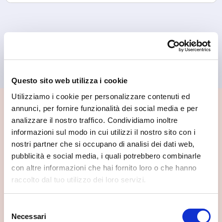
Questo sito web utilizza i cookie
Utilizziamo i cookie per personalizzare contenuti ed
annunci, per fornire funzionalità dei social media e per
📍 Cosa vedere nei dintorni
analizzare il nostro traffico. Condividiamo inoltre
informazioni sul modo in cui utilizzi il nostro sito con i
Se vuoi scoprire di più su questa zona, qui trovi altri
nostri partner che si occupano di analisi dei dati web,
spunti utili.
pubblicità e social media, i quali potrebbero combinarle
con altre informazioni che hai fornito loro o che hanno
raccolto dal tuo utilizzo dei loro servizi.
Selezione
Necessari
del