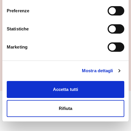
consenso
Preferenze
Statistiche
Marketing
Sentiero del Tracciolino
Mostra dettagli
Verceia
Accetta tutti
🏘️ Scopri il comune di
Rifiuta
Verceia