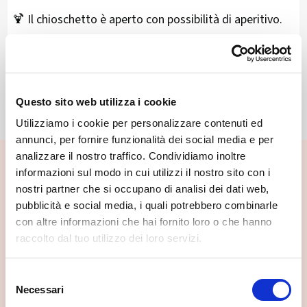
🍹 Il chioschetto è aperto con possibilità di aperitivo.
Info:
📧 info@nidodiverceia.it
Questo sito web utilizza i cookie
Utilizziamo i cookie per personalizzare contenuti ed
annunci, per fornire funzionalità dei social media e per
analizzare il nostro traffico. Condividiamo inoltre
📍 Cosa vedere nei dintorni
informazioni sul modo in cui utilizzi il nostro sito con i
nostri partner che si occupano di analisi dei dati web,
Se vuoi scoprire di più su questa zona, qui trovi altri
pubblicità e social media, i quali potrebbero combinarle
spunti utili.
con altre informazioni che hai fornito loro o che hanno
raccolto dal tuo utilizzo dei loro servizi.
Selezione
Necessari
del