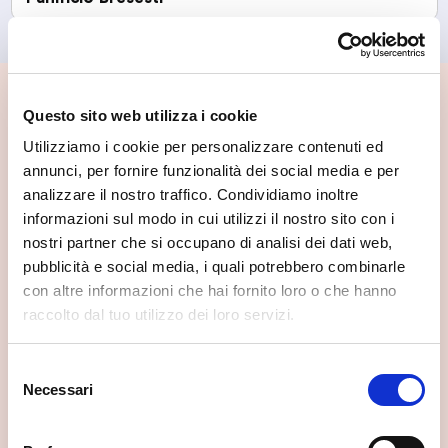
📍 Cosa vedere nei dintorni
Questo sito web utilizza i cookie
Utilizziamo i cookie per personalizzare contenuti ed
Se vuoi scoprire di più su questa zona, qui trovi altri
annunci, per fornire funzionalità dei social media e per
spunti utili.
analizzare il nostro traffico. Condividiamo inoltre
informazioni sul modo in cui utilizzi il nostro sito con i
nostri partner che si occupano di analisi dei dati web,
pubblicità e social media, i quali potrebbero combinarle
con altre informazioni che hai fornito loro o che hanno
raccolto dal tuo utilizzo dei loro servizi.
Selezione
Necessari
del
consenso