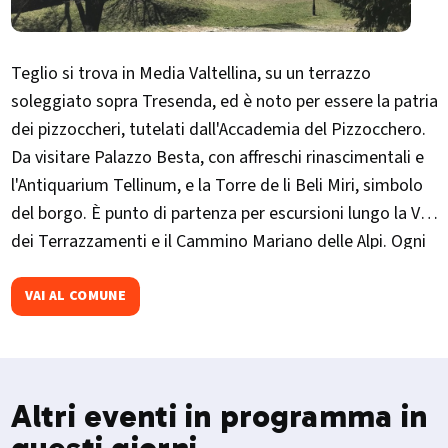
Teglio si trova in Media Valtellina, su un terrazzo
soleggiato sopra Tresenda, ed è noto per essere la patria
dei pizzoccheri, tutelati dall'Accademia del Pizzocchero.
Da visitare Palazzo Besta, con affreschi rinascimentali e
l'Antiquarium Tellinum, e la Torre de li Beli Miri, simbolo
del borgo. È punto di partenza per escursioni lungo la Via
dei Terrazzamenti e il Cammino Mariano delle Alpi. Ogni
autunno ospita il "Pizzocchero d'Oro", rassegna
gastronomica con piatti della tradizione locale.​
VAI AL COMUNE
Altri eventi in programma in
questi giorni