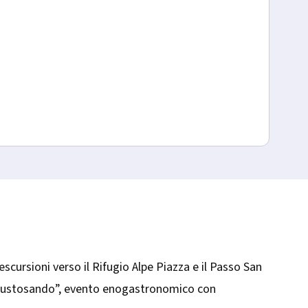
Albar
CAsa
escursioni verso il Rifugio Alpe Piazza e il Passo San
a “Gustosando”, evento enogastronomico con