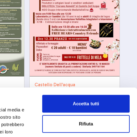
Castello Dell'acqua
Sagra di marzo
iaggio
e
sab, 22/03/2206
Accetta tutti
cial media e
nostro sito
Rifiuta
i potrebbero
ei loro