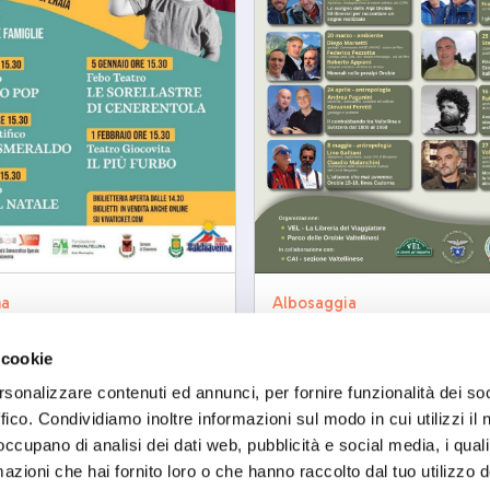
na
Albosaggia
ene a Teatro
Tra carta e sentieri V
Letterario dalle Orobi
12/2026
 cookie
ven, 25/09/2026
rsonalizzare contenuti ed annunci, per fornire funzionalità dei so
ffico. Condividiamo inoltre informazioni sul modo in cui utilizzi il 
 occupano di analisi dei dati web, pubblicità e social media, i qual
azioni che hai fornito loro o che hanno raccolto dal tuo utilizzo d