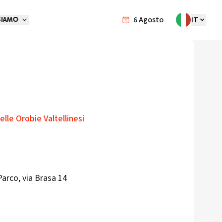
6
Agosto
IT
SIAMO
lle Orobie Valtellinesi
arco, via Brasa 14