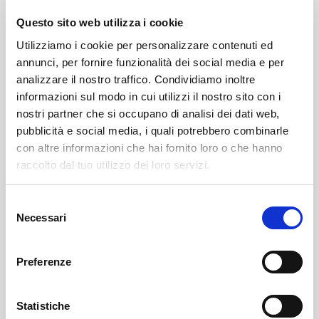
Questo sito web utilizza i cookie
Utilizziamo i cookie per personalizzare contenuti ed
annunci, per fornire funzionalità dei social media e per
News
Didattica immersiva e orientata al territorio ad
analizzare il nostro traffico. Condividiamo inoltre
Albaredo
informazioni sul modo in cui utilizzi il nostro sito con i
Ad Albaredo per San Marco, dal 6 all’8 ottobre, un corso di
nostri partner che si occupano di analisi dei dati web,
formazione gratuito per docenti promuove un nuovo approccio
pubblicità e social media, i quali potrebbero combinarle
educativo legato a cittadinanza attiva e orientamento.
con altre informazioni che hai fornito loro o che hanno
mar, 09/09/2025
raccolto dal tuo utilizzo dei loro servizi.
News
Scuola delle Orobie
Selezione
Concluso ad Albaredo per San Marco il primo corso AISO per
Necessari
del
docenti delle scuole secondarie: tre giorni di immersione nel
consenso
service learning all'interno del Parco delle Orobie.
mer, 08/10/2025
Preferenze
News
Statistiche
La Val d'Ambria e i suoi reperti paleontologici in