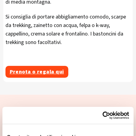
di media montagna.
Si consiglia di portare abbigliamento comodo, scarpe
da trekking, zainetto con acqua, felpa o k-way,
cappellino, crema solare e frontalino. I bastoncini da
trekking sono facoltativi.
Prenota o regala qui
📍 Cosa vedere nei dintorni
Se vuoi scoprire di più su questa zona, qui trovi altri
spunti utili.