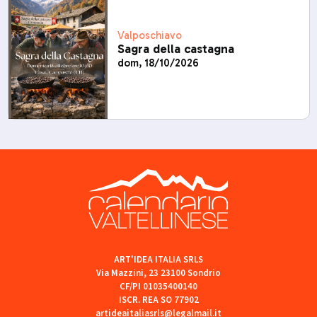
Valposchiavo
Sagra della castagna
dom, 18/10/2026
ART'IDEA ITALIA SRLS
Via Mazzini, 23 23100 Sondrio
CF/PI 01035400140
ISCR. REA SO 77902
artideaitaliasrls@legalmail.it