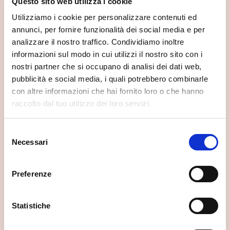
Questo sito web utilizza i cookie
Utilizziamo i cookie per personalizzare contenuti ed
annunci, per fornire funzionalità dei social media e per
analizzare il nostro traffico. Condividiamo inoltre
informazioni sul modo in cui utilizzi il nostro sito con i
nostri partner che si occupano di analisi dei dati web,
pubblicità e social media, i quali potrebbero combinarle
con altre informazioni che hai fornito loro o che hanno
raccolto dal tuo utilizzo dei loro servizi.
Selezione
Necessari
del
consenso
La casa del tempo
Preferenze
Gerola Alta
Statistiche