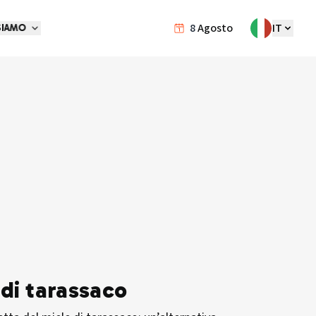
8
Agosto
IT
SIAMO
 di tarassaco