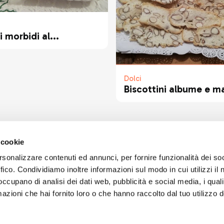
i morbidi al...
Dolci
Biscottini albume e m
 cookie
rsonalizzare contenuti ed annunci, per fornire funzionalità dei so
ffico. Condividiamo inoltre informazioni sul modo in cui utilizzi il 
 occupano di analisi dei dati web, pubblicità e social media, i qual
azioni che hai fornito loro o che hanno raccolto dal tuo utilizzo d
ART'IDEA ITALIA SRLS
social
Via Mazzini, 23 23100 Son