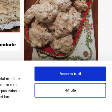
andorle
Dolci
Brutti ma buoni
Accetta tutti
cial media e
nostro sito
Rifiuta
i potrebbero
ei loro
drio
Privacy Policy
-
Cookie Policy