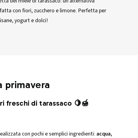
cetta del miele di tarassaco: un’alternativa
atta con fiori, zucchero e limone. Perfetta per
tisane, yogurt e dolci!
la primavera
ri freschi di tarassaco 🍋🍯
ealizzata con pochi e semplici ingredienti:
acqua,