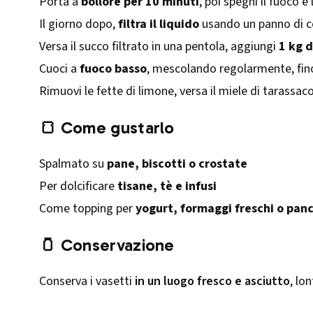
Porta a
bollore per 10 minuti
, poi spegni il fuoco e 
Il giorno dopo,
filtra il liquido
usando un panno di c
Versa il succo filtrato in una pentola, aggiungi
1 kg 
Cuoci a
fuoco basso
, mescolando regolarmente, fin
Rimuovi le fette di limone, versa il miele di tarassa
🍞 Come gustarlo
Spalmato su
pane, biscotti o crostate
Per dolcificare
tisane, tè e infusi
Come topping per
yogurt, formaggi freschi o pan
🫙 Conservazione
Conserva i vasetti
in un luogo fresco e asciutto
, lo