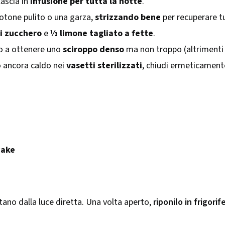
lascia in
infusione per tutta la notte
.
otone pulito o una garza,
strizzando bene
per recuperare tu
di zucchero
e
½ limone tagliato a fette
.
o a ottenere uno
sciroppo denso
ma non troppo (altrimenti c
co ancora caldo nei
vasetti sterilizzati
, chiudi ermeticamente
cake
ntano dalla luce diretta. Una volta aperto,
riponilo in frigorif