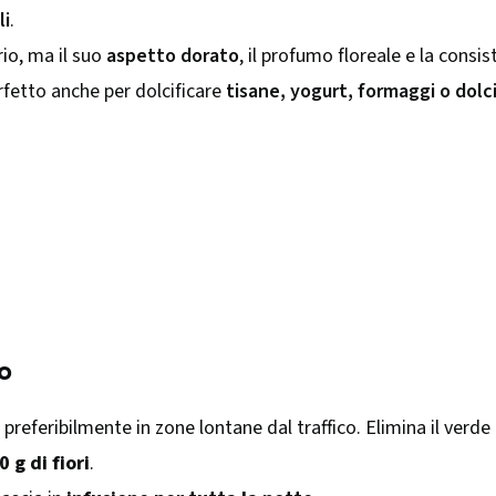
li
.
io, ma il suo
aspetto dorato
, il profumo floreale e la consi
rfetto anche per dolcificare
tisane, yogurt, formaggi o dolc
o
 preferibilmente in zone lontane dal traffico. Elimina il verd
0 g di fiori
.