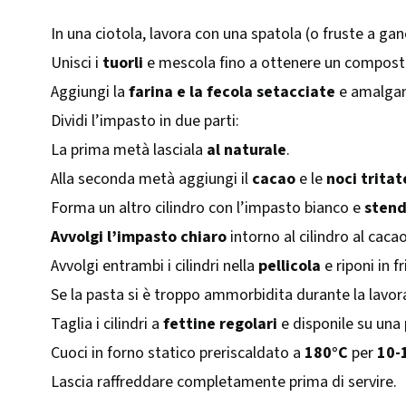
In una ciotola, lavora con una spatola (o fruste a ganc
Unisci i
tuorli
e mescola fino a ottenere un compos
Aggiungi la
farina e la fecola setacciate
e amalgam
Dividi l’impasto in due parti:
La prima metà lasciala
al naturale
.
Alla seconda metà aggiungi il
cacao
e le
noci trita
Forma un altro cilindro con l’impasto bianco e
stend
Avvolgi l’impasto chiaro
intorno al cilindro al cacao
Avvolgi entrambi i cilindri nella
pellicola
e riponi in 
Se la pasta si è troppo ammorbidita durante la lavora
Taglia i cilindri a
fettine regolari
e disponile su una
Cuoci in forno statico preriscaldato a
180°C
per
10-
Lascia raffreddare completamente prima di servire.