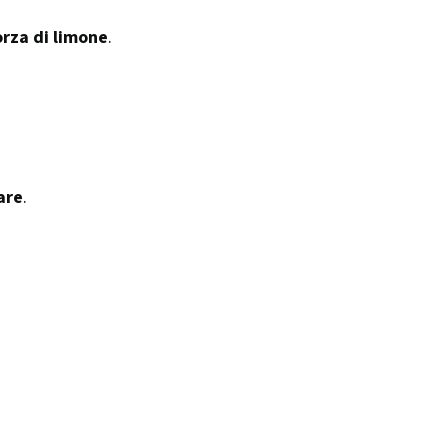
orza di limone
.
are
.