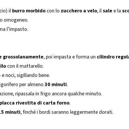
io) il
burro morbido
con lo
zucchero a velo
, il
sale
e la
sc
to omogeneo.
a l’impasto.
te grossolanamente
, poi impasta e forma un
cilindro regol
ilo
con il mattarello.
 e noci, sigillando bene.
frigorifero per almeno
30 minuti
.
zione, ripassala in frigo ancora qualche minuto.
placca rivestita di carta forno
.
15 minuti
, finché i bordi saranno leggermente dorati.