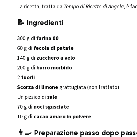
La ricetta, tratta da
Tempo di Ricette di Angela
, è fa
📝 Ingredienti
300 g di
farina 00
60 g di
fecola di patate
140 g di
zucchero a velo
200 g di
burro morbido
2
tuorli
Scorza di limone
grattugiata (non trattato)
Un pizzico di
sale
70 g di
noci sgusciate
10 g di
cacao amaro in polvere
👩‍🍳 Preparazione passo dopo pass