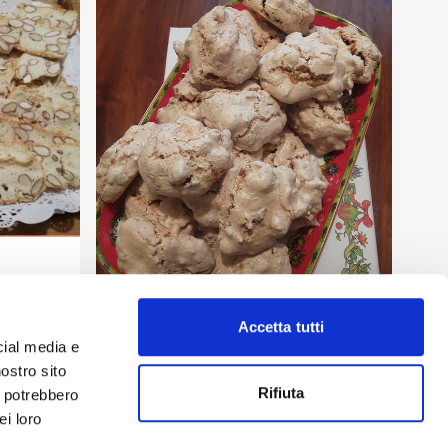
andorle
Accetta tutti
cial media e
nostro sito
Dolci
Rifiuta
i potrebbero
Brutti ma buoni
ei loro