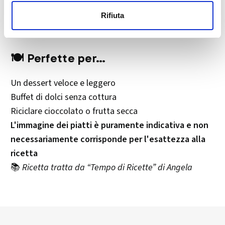
formare le palline.
Rifiuta
Oppure, dividi l’impasto e aromatizza solo metà per
un mix di gusti e colori.
🍽️ Perfette per…
Un dessert veloce e leggero
Buffet di dolci senza cottura
Riciclare cioccolato o frutta secca
L'immagine dei piatti è puramente indicativa e non
necessariamente corrisponde per l'esattezza alla
ricetta
📚
Ricetta tratta da “Tempo di Ricette” di Angela