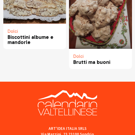
Dolci
Biscottini albume e
mandorle
Dolci
Brutti ma buoni
ART'IDEA ITALIA SRLS
Via Mazzini, 23 23100 Sondrio