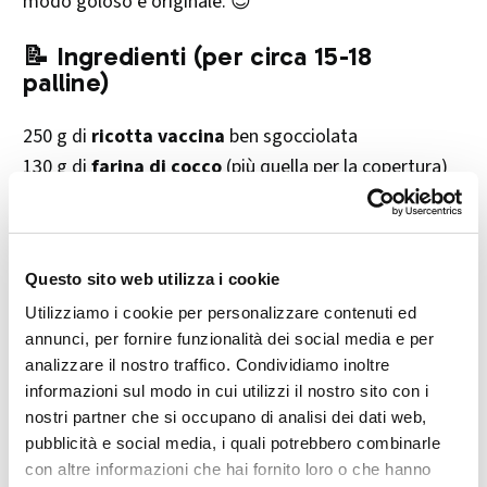
modo goloso e originale. 😍
📝 Ingredienti (per circa 15-18
palline)
250 g di
ricotta vaccina
ben sgocciolata
130 g di
farina di cocco
(più quella per la copertura)
80 g di
zucchero semolato o a velo
Varianti:
20 g di
cacao amaro in polvere
(per la versione al
Questo sito web utilizza i cookie
cioccolato)
Utilizziamo i cookie per personalizzare contenuti ed
Scaglie di cioccolato
(ottima idea per riciclare le
annunci, per fornire funzionalità dei social media e per
uova di Pasqua)
analizzare il nostro traffico. Condividiamo inoltre
informazioni sul modo in cui utilizzi il nostro sito con i
Granella di nocciole, pistacchi o mandorle
nostri partner che si occupano di analisi dei dati web,
pubblicità e social media, i quali potrebbero combinarle
👩‍🍳 Preparazione passo dopo passo
con altre informazioni che hai fornito loro o che hanno