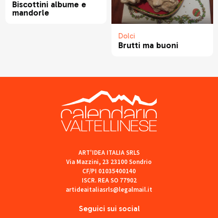
Biscottini albume e
mandorle
Dolci
Brutti ma buoni
ART'IDEA ITALIA SRLS
Via Mazzini, 23 23100 Sondrio
CF/PI 01035400140
ISCR. REA SO 77902
artideaitaliasrls@legalmail.it
Seguici sui social