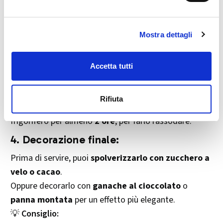
rettangolo uniforme.
Spalma sopra la
crema scelta
in modo omogeneo,
lasciando un po’ di bordo libero per facilitare la
Mostra dettagli
chiusura.
3.
Arrotolare e rassodare:
Accetta tutti
Arrotola l’impasto su sé stesso
aiutandoti con la
carta forno
, stringendo bene.
Rifiuta
Pareggia i bordi
del rotolo e trasferiscilo in
frigorifero per almeno
2 ore
, per farlo rassodare.
4.
Decorazione finale:
Prima di servire, puoi
spolverizzarlo con zucchero a
velo o cacao
.
Oppure decorarlo con
ganache al cioccolato
o
panna montata
per un effetto più elegante.
💡
Consiglio: