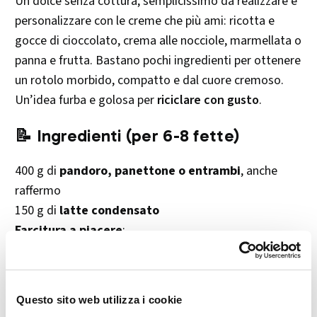
Un dolce senza cottura, semplicissimo da realizzare e
personalizzare con le creme che più ami: ricotta e
gocce di cioccolato, crema alle nocciole, marmellata o
panna e frutta. Bastano pochi ingredienti per ottenere
un rotolo morbido, compatto e dal cuore cremoso.
Un’idea furba e golosa per
riciclare con gusto
.
📝 Ingredienti (per 6-8 fette)
400 g di
pandoro, panettone o entrambi
, anche
raffermo
150 g di
latte condensato
Farcitura a piacere
:
Marmellata (con frutta fresca o sciroppata ben
sgocciolata)
Crema al cacao e nocciole
Questo sito web utilizza i cookie
Ricotta zuccherata con
gocce di cioccolato
(circa