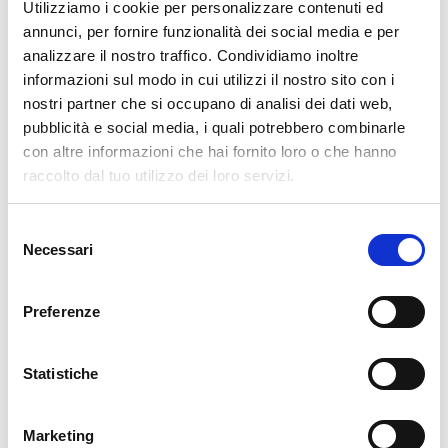
Utilizziamo i cookie per personalizzare contenuti ed
300 g di ricotta + 2 cucchiai zucchero a velo)
annunci, per fornire funzionalità dei social media e per
Panna e marron glacé
analizzare il nostro traffico. Condividiamo inoltre
Creme al limone, fragola, cioccolato fondente o
informazioni sul modo in cui utilizzi il nostro sito con i
bianco
nostri partner che si occupano di analisi dei dati web,
pubblicità e social media, i quali potrebbero combinarle
👩‍🍳 Preparazione passo dopo passo
con altre informazioni che hai fornito loro o che hanno
raccolto dal tuo utilizzo dei loro servizi.
1.
Preparare l'impasto base:
Selezione
Spezzetta grossolanamente il
pandoro o panettone
.
Necessari
del
Mettilo nel mixer insieme al
latte condensato
.
consenso
Frulla il tutto fino a ottenere un
impasto compatto e
Preferenze
modellabile
.
2.
Stendere e farcire:
Statistiche
Stendi l’impasto ottenuto su un foglio di
carta da
forno
, con l’aiuto di un
mattarello
, formando un
Marketing