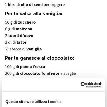
1 litro di
olio di semi
per friggere
Per la salsa alla vaniglia:
50 g di
zucchero
6 g di
maizena
2
tuorli d’uovo
2 dl di
latte
½ stecca di
vaniglia
Per le ganasce al cioccolato:
100 g di
panna fresca
200 g di
cioccolato fondente
a scaglie
👨‍🍳 Preparazione passo passo
1.
Pastella per gli sciatt
Questo sito web utilizza i cookie
In una ciotola, mescola le due
farine
con la
birra
fino