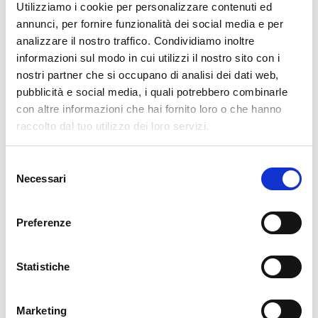
Utilizziamo i cookie per personalizzare contenuti ed
a ottenere una
pastella densa e liscia
.
annunci, per fornire funzionalità dei social media e per
Copri e lascia
riposare in frigorifero
per almeno 30
analizzare il nostro traffico. Condividiamo inoltre
minuti.
informazioni sul modo in cui utilizzi il nostro sito con i
nostri partner che si occupano di analisi dei dati web,
2.
Preparare e friggere gli sciatt
pubblicità e social media, i quali potrebbero combinarle
Scalda l’
olio
in una padella profonda a
170°C
.
con altre informazioni che hai fornito loro o che hanno
Immergi i
cubetti di cioccolato
uno alla volta nella
raccolto dal tuo utilizzo dei loro servizi.
pastella.
Selezione
Raccoglili con un cucchiaio e
friggi
fino a doratura.
Necessari
del
Scola su carta assorbente.
consenso
3.
Preparare le ganasce al cioccolato
Preferenze
Porta a ebollizione la
panna fresca
, spegni il fuoco e
aggiungi il
cioccolato fondente a scaglie
.
Statistiche
Mescola fino a ottenere una crema liscia.
Lascia raffreddare in freezer per qualche minuto, poi
Marketing