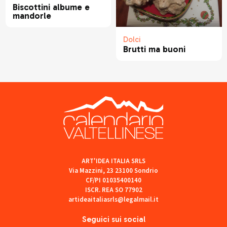
Biscottini albume e
mandorle
Dolci
Brutti ma buoni
ART'IDEA ITALIA SRLS
Via Mazzini, 23 23100 Sondrio
CF/PI 01035400140
ISCR. REA SO 77902
artideaitaliasrls@legalmail.it
Seguici sui social