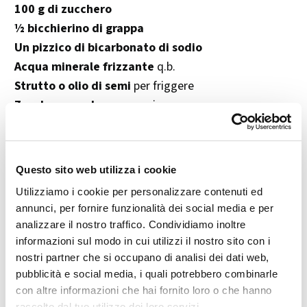
100 g di zucchero
½ bicchierino di grappa
Un pizzico di bicarbonato di sodio
Acqua minerale frizzante
q.b.
Strutto o olio di semi
per friggere
Zucchero a velo
per guarnire
👨‍🍳 Preparazione passo passo
1.
Prepara l'impasto
Questo sito web utilizza i cookie
Utilizziamo i cookie per personalizzare contenuti ed
Metti l'
uva sultanina
in ammollo nella
grappa
per
annunci, per fornire funzionalità dei social media e per
almeno 30 minuti.
analizzare il nostro traffico. Condividiamo inoltre
In una ciotola grande, unisci le
due farine
e lo
informazioni sul modo in cui utilizzi il nostro sito con i
zucchero
.
nostri partner che si occupano di analisi dei dati web,
Aggiungi a filo l’
acqua minerale frizzante
,
pubblicità e social media, i quali potrebbero combinarle
con altre informazioni che hai fornito loro o che hanno
mescolando con una frusta, fino a ottenere un
raccolto dal tuo utilizzo dei loro servizi.