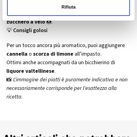
Scola gli sciatt su carta assorbente.
Rifiuta
Servili
caldi
, con una generosa spolverata di
zucchero a velo
🍩.
💡
Consigli golosi
Per un tocco ancora più aromatico, puoi aggiungere
cannella
o
scorza di limone
all’impasto.
Ottimi anche accompagnati da un bicchierino di
liquore valtellinese
.
📸
L'immagine dei piatti è puramente indicativa e non
necessariamente corrisponde per l'esattezza alla
ricetta.