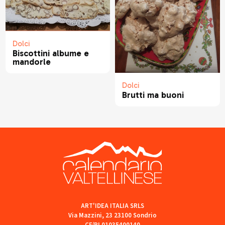
Dolci
Biscottini albume e
mandorle
Dolci
Brutti ma buoni
ART'IDEA ITALIA SRLS
Via Mazzini, 23 23100 Sondrio