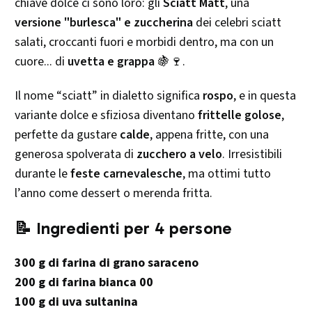
chiave dolce ci sono loro: gli
Sciatt Matt
, una
versione "burlesca" e zuccherina
dei celebri sciatt
salati, croccanti fuori e morbidi dentro, ma con un
cuore... di
uvetta e grappa
🍇🍷.
Il nome “sciatt” in dialetto significa
rospo
, e in questa
variante dolce e sfiziosa diventano
frittelle golose
,
perfette da gustare
calde
, appena fritte, con una
generosa spolverata di
zucchero a velo
. Irresistibili
durante le
feste carnevalesche
, ma ottimi tutto
l’anno come dessert o merenda fritta.
📝 Ingredienti per 4 persone
300 g di farina di grano saraceno
200 g di farina bianca 00
100 g di uva sultanina