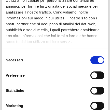
Utilizziamo i cookie per personalizzare contenuti ed
necessità.
annunci, per fornire funzionalità dei social media e per
analizzare il nostro traffico. Condividiamo inoltre
👨‍🍳 Preparazione
informazioni sul modo in cui utilizzi il nostro sito con i
nostri partner che si occupano di analisi dei dati web,
Prelevare la polpa
dei cachi maturi, eliminando la
pubblicità e social media, i quali potrebbero combinarle
buccia e gli eventuali semi.
con altre informazioni che hai fornito loro o che hanno
Aggiungere il
cacao amaro
(calcolando 10 g ogni 100
raccolto dal tuo utilizzo dei loro servizi.
g di caco).
Frullare
con un mixer a immersione fino a ottenere
Selezione
Necessari
una crema liscia e omogenea.
del
consenso
Versare il composto in
ciotoline o stampini da
dessert
.
Preferenze
Riporre in
frigorifero per almeno 2 ore
prima di
servire.
Statistiche
✨ Varianti e guarnizioni
Marketing