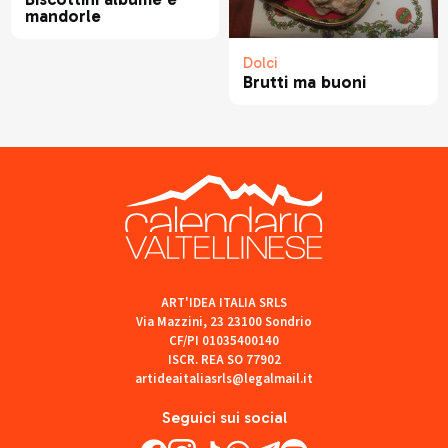
mandorle
Dolci
Brutti ma buoni
ART'IDEA ITALIA SRLS
Via Mazzini, 23 23100 Sondrio
CF/PI 01035400140
ISCR. REA SO 77902
artideaitaliasrls@legalmail.it
Seguici sui social