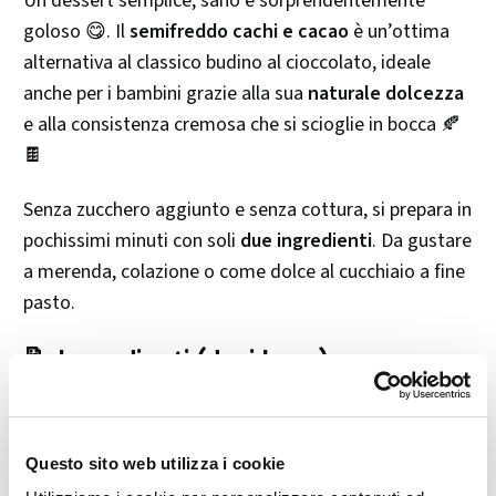
Un dessert semplice, sano e sorprendentemente
goloso 😋. Il
semifreddo cachi e cacao
è un’ottima
alternativa al classico budino al cioccolato, ideale
anche per i bambini grazie alla sua
naturale dolcezza
e alla consistenza cremosa che si scioglie in bocca 🍂
🍫
Senza zucchero aggiunto e senza cottura, si prepara in
pochissimi minuti con soli
due ingredienti
. Da gustare
a merenda, colazione o come dolce al cucchiaio a fine
pasto.
📝 Ingredienti (dosi base)
100 g di polpa di cachi maturi
10 g di cacao amaro in polvere
Questo sito web utilizza i cookie
👉 Le dosi sono facilmente moltiplicabili secondo