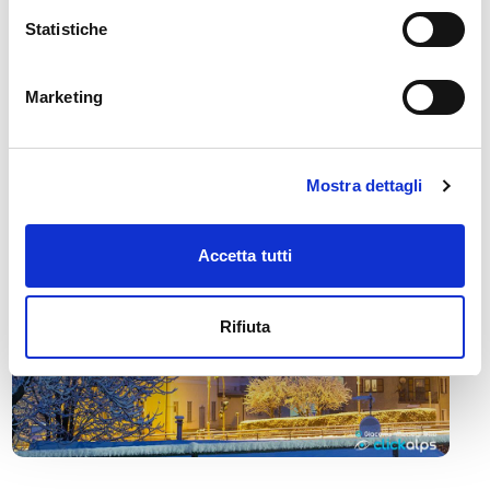
Statistiche
🏘️ Scopri il comune di
Bormio
Marketing
Mostra dettagli
Accetta tutti
Rifiuta