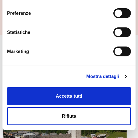
consenso
Preferenze
Statistiche
🏘️ Scopri il comune di
Marketing
Gerola Alta
Mostra dettagli
Accetta tutti
Rifiuta